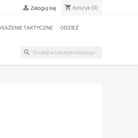
shopping_cart

Koszyk
(0)
Zaloguj się
SAŻENIE TAKTYCZNE
ODZIEŻ
search