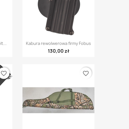
Szybki podgląd

t...
Kabura rewolwerowa firmy Fobus
130,00 zł
favorite_border
favorite_border