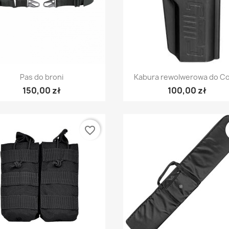
Szybki podgląd
Szybki podgląd


Pas do broni
Kabura rewolwerowa do Col
150,00 zł
100,00 zł
favorite_border