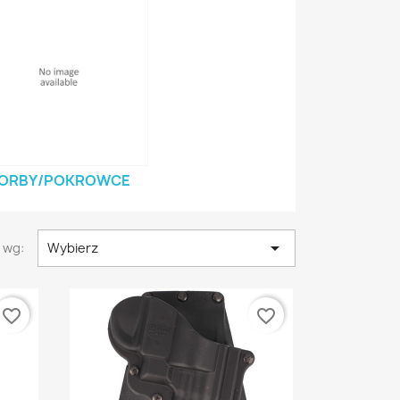
ORBY/POKROWCE

 wg:
Wybierz
favorite_border
favorite_border