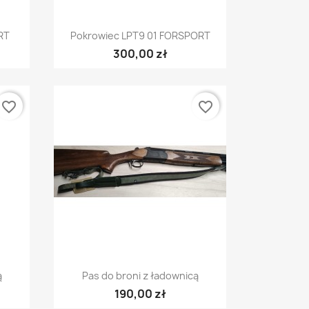
Szybki podgląd

RT
Pokrowiec LPT9 01 FORSPORT
300,00 zł
favorite_border
favorite_border
Szybki podgląd

ą
Pas do broni z ładownicą
190,00 zł