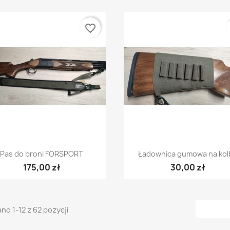
favorite_border
Szybki podgląd
Szybki podgląd


Pas do broni FORSPORT
Ładownica gumowa na kol
175,00 zł
30,00 zł
no 1-12 z 62 pozycji