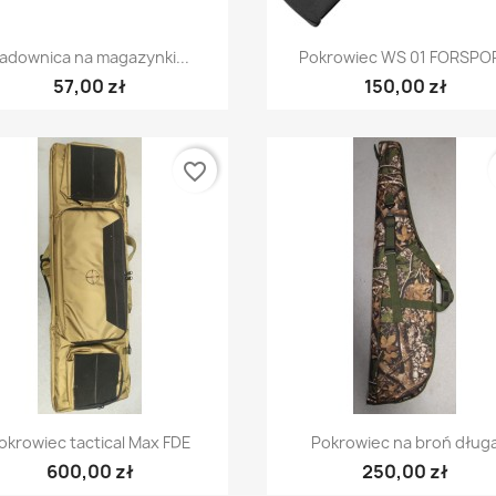
Szybki podgląd
Szybki podgląd


adownica na magazynki...
Pokrowiec WS 01 FORSPO
57,00 zł
150,00 zł
favorite_border
Szybki podgląd
Szybki podgląd


okrowiec tactical Max FDE
Pokrowiec na broń dług
600,00 zł
250,00 zł