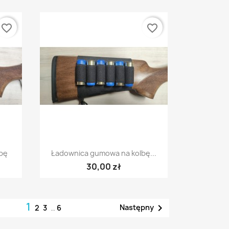
favorite_border
favorite_border
Szybki podgląd

bę
Ładownica gumowa na kolbę...
30,00 zł
1

Następny
2
3
…
6