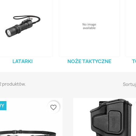
LATARKI
NOŻE TAKTYCZNE
T
2 produktów.
Sortuj
WY
favorite_border