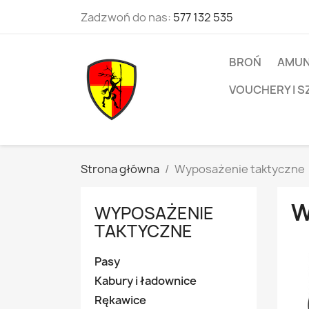
Zadzwoń do nas:
577 132 535
BROŃ
AMUN
VOUCHERY I S
Strona główna
Wyposażenie taktyczne
W
WYPOSAŻENIE
TAKTYCZNE
Pasy
Kabury i ładownice
Rękawice