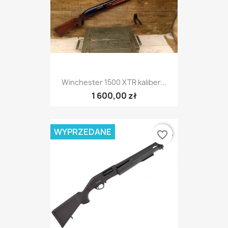
Winchester 1500 XTR kaliber...
1 600,00 zł
WYPRZEDANE
favorite_border