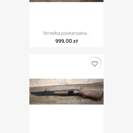
Strzelba powtarzalna...
999,00 zł
favorite_border