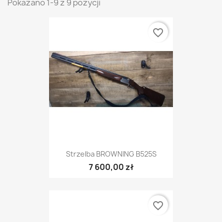
Pokazano 1-9 z 9 pozycji
favorite_border
Strzelba BROWNING B525S
7 600,00 zł
favorite_border