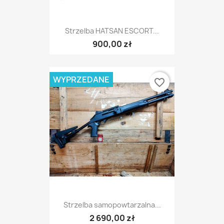
Strzelba HATSAN ESCORT...
900,00 zł
WYPRZEDANE
favorite_border
Strzelba samopowtarzalna...
2 690,00 zł