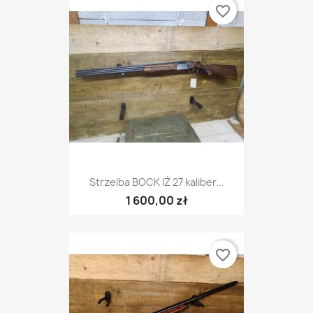
favorite_border
Strzelba BOCK IŻ 27 kaliber...
1 600,00 zł
favorite_border