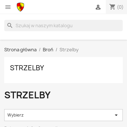
shopping_cart


(0)
search
Strona główna
Broń
Strzelby
STRZELBY
STRZELBY

Wybierz