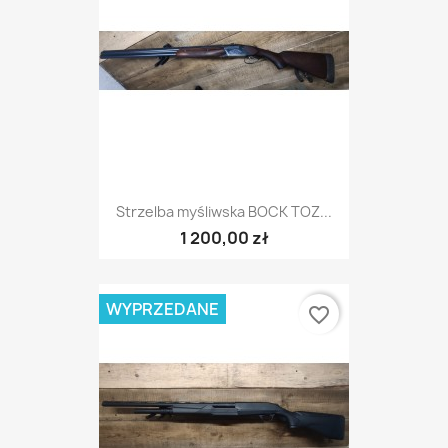
Strzelba myśliwska BOCK TOZ...
1 200,00 zł
WYPRZEDANE
favorite_border