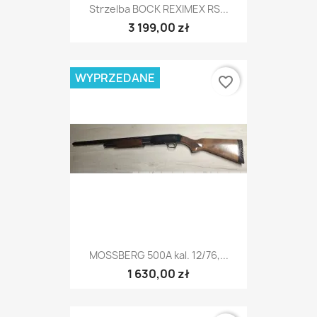
Strzelba BOCK REXIMEX RS...
3 199,00 zł
WYPRZEDANE
favorite_border
MOSSBERG 500A kal. 12/76,...
1 630,00 zł