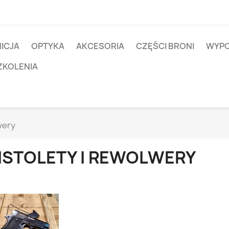
ICJA
OPTYKA
AKCESORIA
CZĘŚCI BRONI
WYPO
ZKOLENIA
wery
ISTOLETY I REWOLWERY