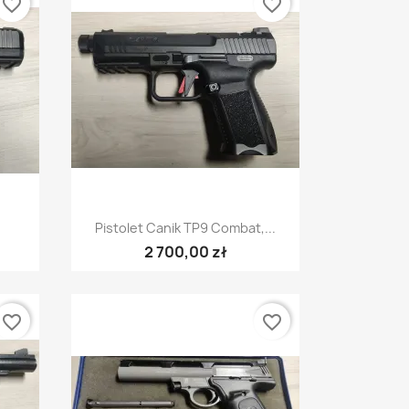
favorite_border
favorite_border
Szybki podgląd

Pistolet Canik TP9 Combat,...
2 700,00 zł
favorite_border
favorite_border