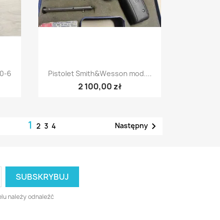
Szybki podgląd

0-6
Pistolet Smith&Wesson mod....
2 100,00 zł
1

Następny
2
3
4
lu należy odnaleźć