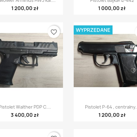
wolwer Arminius HW3 kal....
Pistolet Bajkał Iż-442
1 200,00 zł
1 000,00 zł
WYPRZEDANE
favorite_border
Szybki podgląd
Szybki podgląd


Pistolet Walther PDP C....
Pistolet P-64 , centralny.
3 400,00 zł
1 200,00 zł