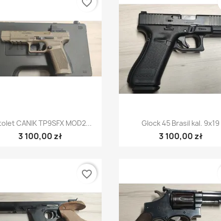
favorite_border
Szybki podgląd
Szybki podgląd


tolet CANIK TP9SFX MOD2...
Glock 45 Brasil kal. 9x19
3 100,00 zł
3 100,00 zł
favorite_border