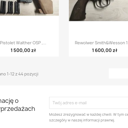
Szybki podgląd
Szybki podgląd


Pistolet Walther OSP ,...
Rewolwer Smith&Wesson 1
1 500,00 zł
1 600,00 zł
no 1-12 z 44 pozycji
mację o
yprzedażach
Możesz zrezygnować w każdej chwili. W tym ce
szczegóły w naszej informacji prawnej.