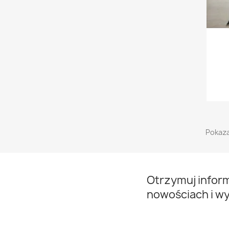
Pokaza
Otrzymuj infor
nowościach i w