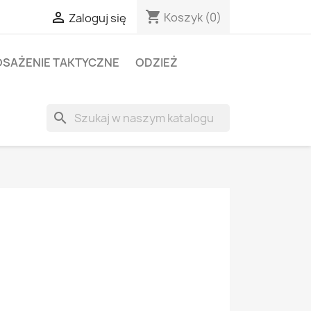
shopping_cart

Koszyk
(0)
Zaloguj się
SAŻENIE TAKTYCZNE
ODZIEŻ
search