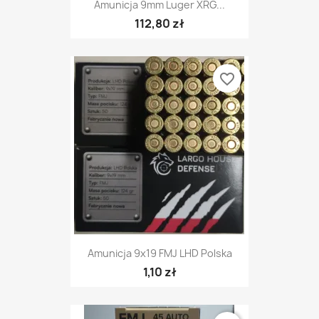
Amunicja 9mm Luger XRG...
112,80 zł
favorite_border
Amunicja 9x19 FMJ LHD Polska
1,10 zł