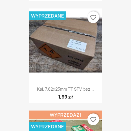
WYPRZEDANE
favorite_border
Kal. 7.62x25mm TT STV bez...
1,69 zł
WYPRZEDAŻ!
favorite_border
WYPRZEDANE