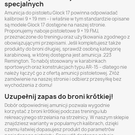
specjalnych
Amunicja do pistoletu Glock 17 powinna odpowiadać
kalibrowi 9 × 19 mm – i właśnie w tym standardzie opisane
są modele Glock 17 dostępne na naszej stronie.
Proponujemy naboje pistoletowe 9 × 19 FMJ,
przeznaczone do treningu oraz użytkowania zgodnego z
obowiązującymi przepisami. Jeśli kompletujesz także
produkty do broni długiej, sprawdź osobną kategorię
karabinową, w której dostępna jest amunicja .223
Remington. To nabój stosowany w karabinkach
sportowych oraz konstrukcjach typu AR-15 – dlatego nie
należy łączyć go z ofertą amunicji pistoletowej. Złóż
zamówienie na naszej stronie i odbierz przesyłkę bez
wychodzenia z domu!
Uzupełnij zapas do broni krótkiej!
Dobór odpowiedniej amunicji pozwala wygodnie
korzystać z broni krótkiej podczas treningu lub
rekreacyjnego strzelania na strzelnicy. W naszym sklepie
znajdziesz warianty w popularnych kalibrach, dzięki
czemu łatwiej dopasujesz produkt do parametrów