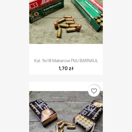
Kal. 9x18 Makarow FMJ BARNAUL
1,70 zł
favorite_border