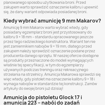
planowanego sposobu użytkowania broni. Przed
zakupem warto sprawdzić oznaczenie kalibru i upewnić
się, że dany wariant odpowiada posiadanej broni.
Kiedy wybrać amunicję 9 mm Makarov?
Amunicję 9 mm Makarov warto wybrać wtedy, gdy
posiadany egzemplarz broni jest przystosowany do
kalibru 9 × 18 mm – standardu opracowanego jeszcze
przez tego radzieckiego konstruktora. Wariant ten nie
jest zamiennikiem nabojów 9 × 19 mm, dlatego przed
zakupem należy sprawdzić oznaczenie podane przez
producenta danego sprzętu. W naszej ofercie dostępne
są produkty przeznaczone do modeli wymagających
właśnie tej specyfikacji, w tym do egzemplarzy
używanych podczas treningu oraz rekreacyjnego
strzelania na strzelnicy. Amunicja Makarowa sprawdzi się
więc wtedy, gdy pistolet ma oznaczenie kalibru 9 × 18 i
wymaga nabojów w standardzie tej konstrukcji. Zamów
artykuły do swojej broni już dzisiaj!
Amunicja do pistoletu Glock 17 i
amunicja 223 – nabój do zadań