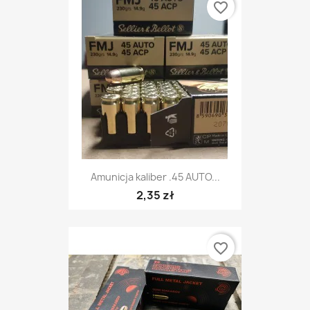
favorite_border
Amunicja kaliber .45 AUTO...
2,35 zł
favorite_border