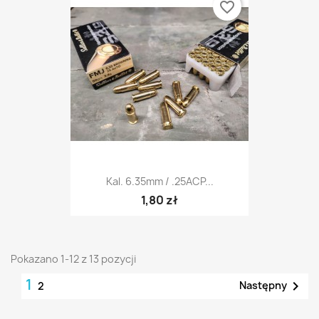
favorite_border
Kal. 6.35mm / .25ACP...
1,80 zł
Pokazano 1-12 z 13 pozycji
1

Następny
2