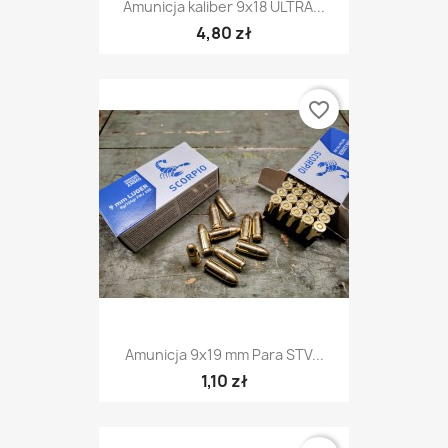
Amunicja kaliber 9x18 ULTRA...
4,80 zł
favorite_border
Amunicja 9x19 mm Para STV...
1,10 zł