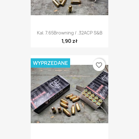
Kal. 7.65Browning / .32ACP S&B
1,90 zł
WYPRZEDANE
favorite_border