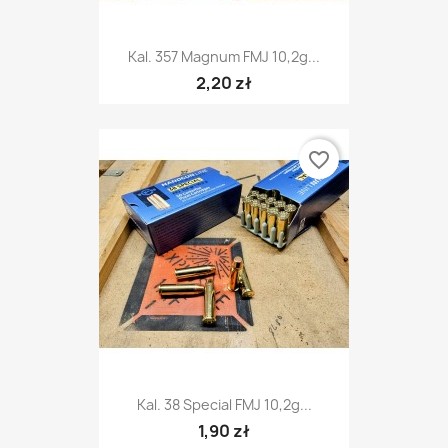
Kal. 357 Magnum FMJ 10,2g...
2,20 zł
favorite_border
Kal. 38 Special FMJ 10,2g...
1,90 zł