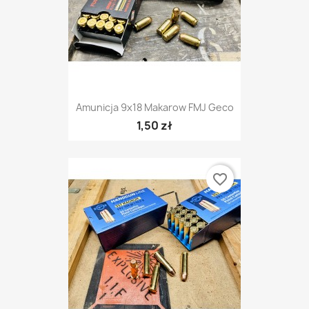
Amunicja 9x18 Makarow FMJ Geco
1,50 zł
favorite_border