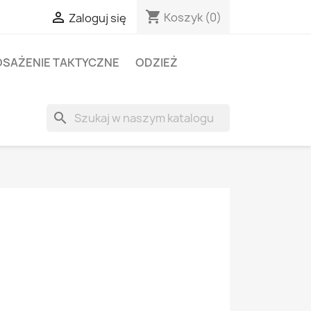
shopping_cart

Koszyk
(0)
Zaloguj się
SAŻENIE TAKTYCZNE
ODZIEŻ
search