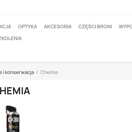
ICJA
OPTYKA
AKCESORIA
CZĘŚCI BRONI
WYPO
ZKOLENIA
 i konserwacja
Chemia
HEMIA