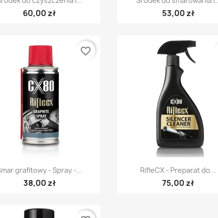
Środek do czyszczenia i...
Środek do smarowania i..
60,00 zł
53,00 zł
favorite_border
Szybki podgląd
Szybki podgląd


Smar grafitowy - Spray -...
RifleCX - Preparat do...
38,00 zł
75,00 zł