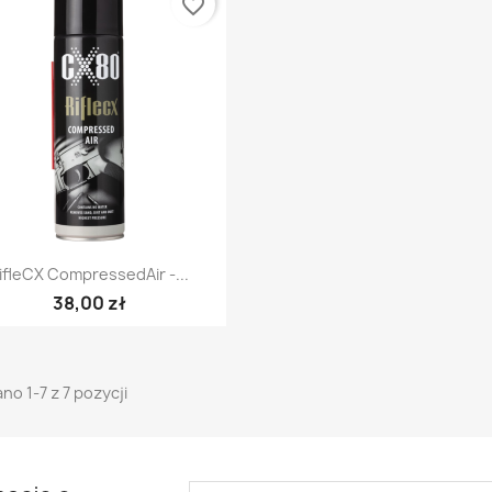
favorite_border
Szybki podgląd

ifleCX CompressedAir -...
38,00 zł
no 1-7 z 7 pozycji