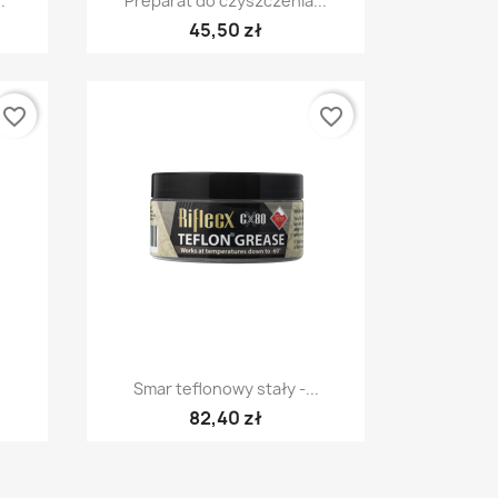
.
Preparat do czyszczenia...
45,50 zł
favorite_border
favorite_border
Szybki podgląd

Smar teflonowy stały -...
82,40 zł