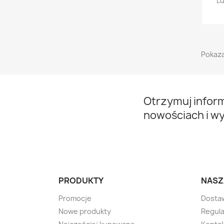
Lu
Pokaza
Otrzymuj infor
nowościach i w
PRODUKTY
NASZ
Promocje
Dosta
Nowe produkty
Regul