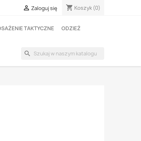
shopping_cart

Koszyk
(0)
Zaloguj się
SAŻENIE TAKTYCZNE
ODZIEŻ
search