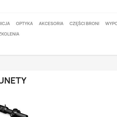
ICJA
OPTYKA
AKCESORIA
CZĘŚCI BRONI
WYPO
ZKOLENIA
UNETY