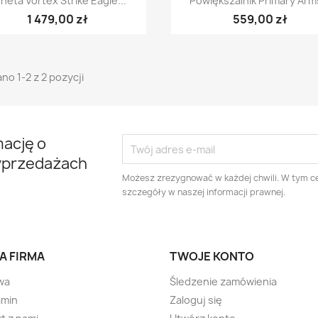
neta Vortex Strike Eagle...
Powiększalnik Primary Arms
1 479,00 zł
559,00 zł
no 1-2 z 2 pozycji
mację o
yprzedażach
Możesz zrezygnować w każdej chwili. W tym ce
szczegóły w naszej informacji prawnej.
A FIRMA
TWOJE KONTO
wa
Śledzenie zamówienia
amin
Zaloguj się