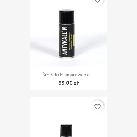
favorite_border
Środek do smarowania i...
53,00 zł
favorite_border