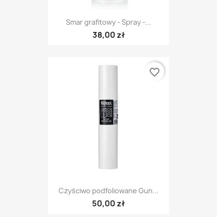
Smar grafitowy - Spray -...
38,00 zł
favorite_border
Czyściwo podfoliowane Gun...
50,00 zł