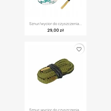
Sznur/wycior do czyszczenia...
29,00 zł
favorite_border
Sznur-wycior do czyszczenia...