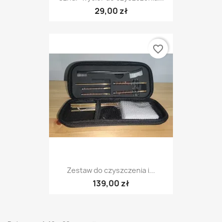
29,00 zł
favorite_border
Zestaw do czyszczenia i...
139,00 zł