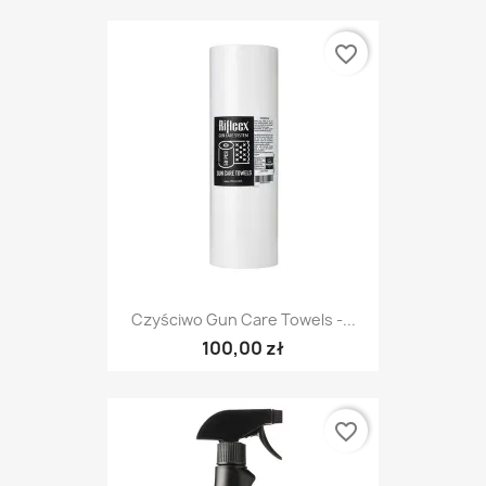
favorite_border
Czyściwo Gun Care Towels -...
100,00 zł
favorite_border