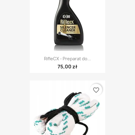
RifleCX - Preparat do...
75,00 zł
favorite_border