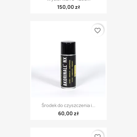
150,00 zł
favorite_border
Środek do czyszczenia i...
60,00 zł