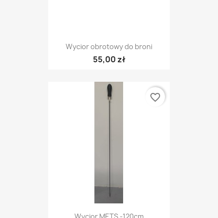
Wycior obrotowy do broni
55,00 zł
favorite_border
Wycior METS -120cm