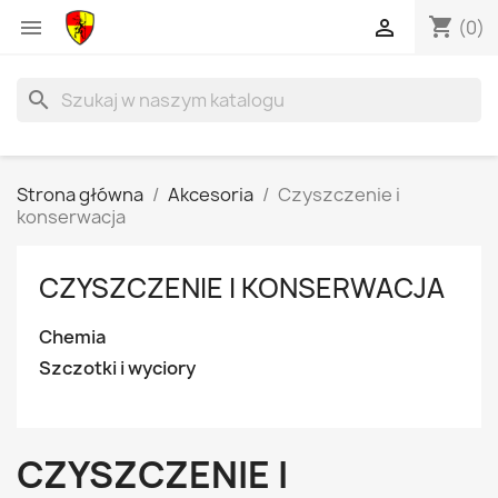
shopping_cart


(0)
search
Strona główna
Akcesoria
Czyszczenie i
konserwacja
CZYSZCZENIE I KONSERWACJA
Chemia
Szczotki i wyciory
CZYSZCZENIE I