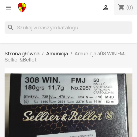
shopping_cart


(0)
search
Strona główna
Amunicja
Amunicja 308 WIN FMJ
Sellier&Bellot