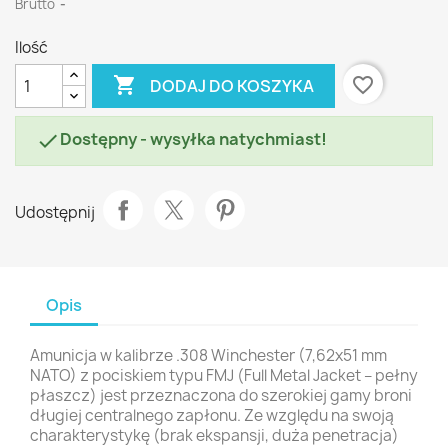
Brutto
Ilość

favorite_border
DODAJ DO KOSZYKA
Dostępny - wysyłka natychmiast!

Udostępnij
Opis
Amunicja w kalibrze .308 Winchester (7,62x51 mm
NATO) z pociskiem typu FMJ (Full Metal Jacket – pełny
płaszcz) jest przeznaczona do szerokiej gamy broni
długiej centralnego zapłonu. Ze względu na swoją
charakterystykę (brak ekspansji, duża penetracja)