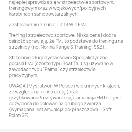
najlepiej sprawdza się w strzelectwie sportowym,
treningowym oraz w wojskowych/policyjnych
karabinach samopowtarzalnych.
Zastosowanie amunicji .308 Win FMJ
Trening i strzelectwo sportowe: Niska cena i dobra
celność sprawiają, że FMJ to podstawa do treningu na
strzelnicy (np. Norma Range & Training, S&B).
Strzelanie długodystansowe: Specjalistyczne
pociski FMJ (często typu Boat Tail) są używane w
zawodach typu "Palma" czy strzelectwie
precyzyjnym.
UWAGA (Myślistwo): W Polsce i wielu innych krajach,
ze względu na konstrukcję (brak
grzybkowania/rozrywania się), amunicja FMJ nie jest
dozwolona do polowań na grubego zwierza
(wymagana jest amunicja półpłaszczowa – Soft
Point/SP).