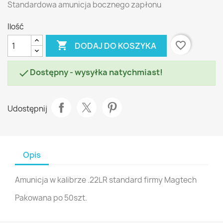
Standardowa amunicja bocznego zapłonu
Ilość

favorite_border
DODAJ DO KOSZYKA
Dostępny - wysyłka natychmiast!

Udostępnij
Opis
Amunicja w kalibrze .22LR standard firmy Magtech
Pakowana po 50szt.