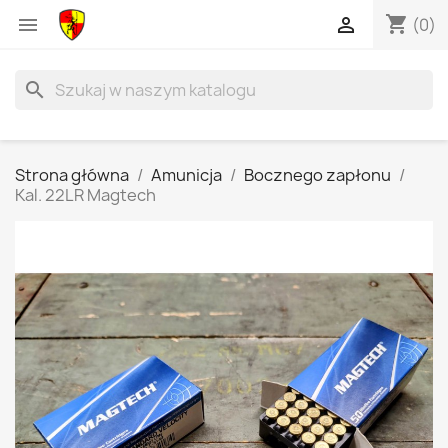
shopping_cart


(0)
search
Strona główna
Amunicja
Bocznego zapłonu
Kal. 22LR Magtech