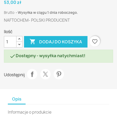
53,00 zł
Brutto
Wysyłka w ciągu 1 dnia roboczego.
NAFTOCHEM- POLSKI PRODUCENT
Ilość

favorite_border
DODAJ DO KOSZYKA
Dostępny - wysyłka natychmiast!

Udostępnij
Opis
Informacje o produkcie