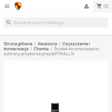
shopping_cart


(0)
search
Strona główna
Akcesoria
Czyszczenie i
konserwacja
Chemia
Środek do smarowania i
ochrony antykorozyjnej ANTYKALL N