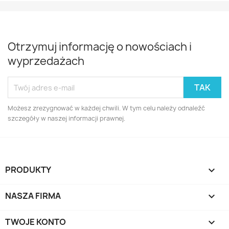
Otrzymuj informację o nowościach i
wyprzedażach
Możesz zrezygnować w każdej chwili. W tym celu należy odnaleźć
szczegóły w naszej informacji prawnej.
PRODUKTY

NASZA FIRMA

TWOJE KONTO
