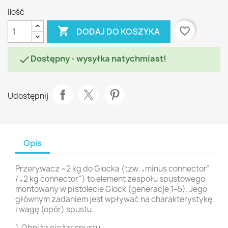
Ilość

favorite_border
DODAJ DO KOSZYKA
Dostępny - wysyłka natychmiast!

Udostępnij
Opis
Przerywacz ~2 kg do Glocka (tzw. „minus connector”
/ „2 kg connector”) to element zespołu spustowego
montowany w pistolecie Glock (generacje 1–5). Jego
głównym zadaniem jest wpływać na charakterystykę
i wagę (opór) spustu.
1. Obniża ciężar spustu