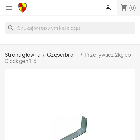
shopping_cart


(0)
search
Strona główna
Części broni
Przerywacz 2kg do
Glock gen.1-5