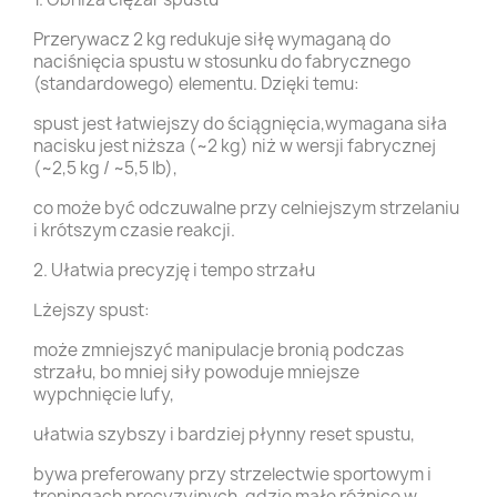
Przerywacz 2 kg redukuje siłę wymaganą do
naciśnięcia spustu w stosunku do fabrycznego
(standardowego) elementu. Dzięki temu:
spust jest łatwiejszy do ściągnięcia,wymagana siła
nacisku jest niższa (~2 kg) niż w wersji fabrycznej
(~2,5 kg / ~5,5 lb),
co może być odczuwalne przy celniejszym strzelaniu
i krótszym czasie reakcji.
2. Ułatwia precyzję i tempo strzału
Lżejszy spust:
może zmniejszyć manipulacje bronią podczas
strzału, bo mniej siły powoduje mniejsze
wypchnięcie lufy,
ułatwia szybszy i bardziej płynny reset spustu,
bywa preferowany przy strzelectwie sportowym i
treningach precyzyjnych, gdzie małe różnice w