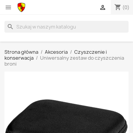
shopping_cart


(0)
search
Strona główna
Akcesoria
Czyszczenie i
konserwacja
Uniwersalny zestaw do czyszczenia
broni