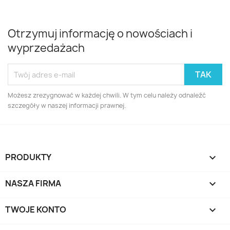
Otrzymuj informację o nowościach i
wyprzedażach
Możesz zrezygnować w każdej chwili. W tym celu należy odnaleźć
szczegóły w naszej informacji prawnej.
PRODUKTY

NASZA FIRMA

TWOJE KONTO
