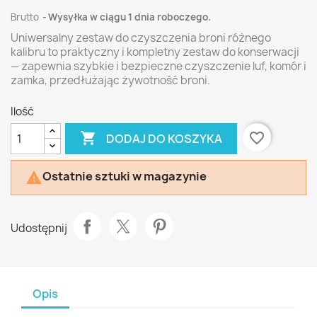
Brutto
Wysyłka w ciągu 1 dnia roboczego.
Uniwersalny zestaw do czyszczenia broni różnego
kalibru to praktyczny i kompletny zestaw do konserwacji
— zapewnia szybkie i bezpieczne czyszczenie luf, komór i
zamka, przedłużając żywotność broni.
Ilość

favorite_border
DODAJ DO KOSZYKA
Ostatnie sztuki w magazynie

Udostępnij
Opis