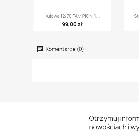
Szybki podgląd

Kulowa 12/70 FAM PIONKI...
St
99,00 zł
Komentarze (0)
Otrzymuj infor
nowościach i w