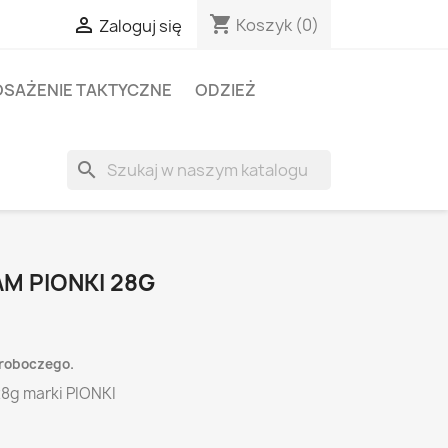
shopping_cart

Koszyk
(0)
Zaloguj się
SAŻENIE TAKTYCZNE
ODZIEŻ
search
M PIONKI 28G
 roboczego.
28g marki PIONKI