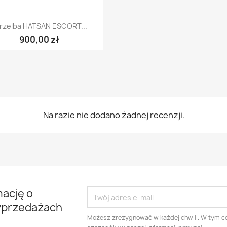
Szybki podgląd

rzelba HATSAN ESCORT...
900,00 zł
Na razie nie dodano żadnej recenzji.
mację o
yprzedażach
Możesz zrezygnować w każdej chwili. W tym ce