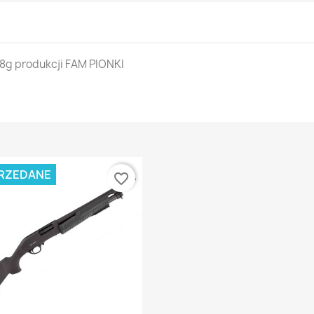
28g produkcji FAM PIONKI
RZEDANE
favorite_border