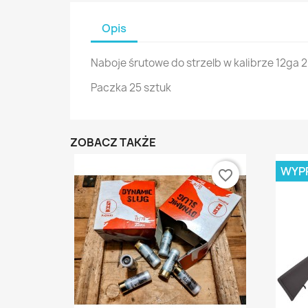
Opis
Naboje śrutowe do strzelb w kalibrze 12ga 
Paczka 25 sztuk
ZOBACZ TAKŻE
WYP
favorite_border