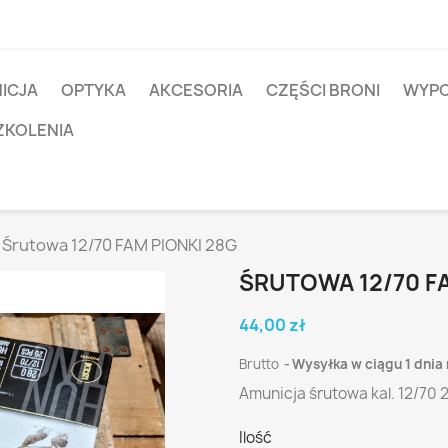
ICJA
OPTYKA
AKCESORIA
CZĘŚCI BRONI
WYPO
ZKOLENIA
Śrutowa 12/70 FAM PIONKI 28G
ŚRUTOWA 12/70 FA
44,00 zł
Brutto
Wysyłka w ciągu 1 dnia
Amunicja śrutowa kal. 12/70 
Ilość