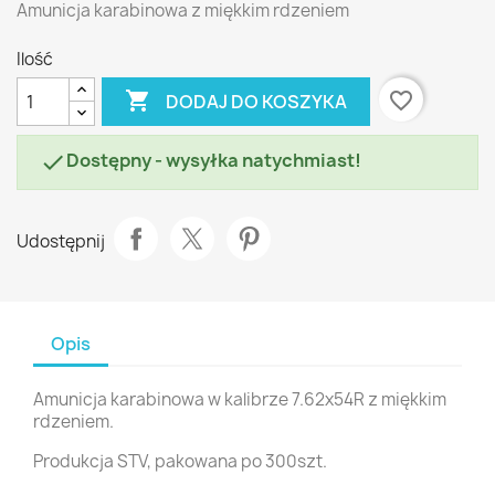
Amunicja karabinowa z miękkim rdzeniem
Ilość

favorite_border
DODAJ DO KOSZYKA
Dostępny - wysyłka natychmiast!

Udostępnij
Opis
Amunicja karabinowa w kalibrze 7.62x54R z miękkim
rdzeniem.
Produkcja STV, pakowana po 300szt.