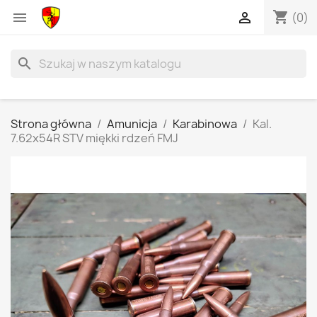
shopping_cart


(0)
search
Strona główna
Amunicja
Karabinowa
Kal.
7.62x54R STV miękki rdzeń FMJ