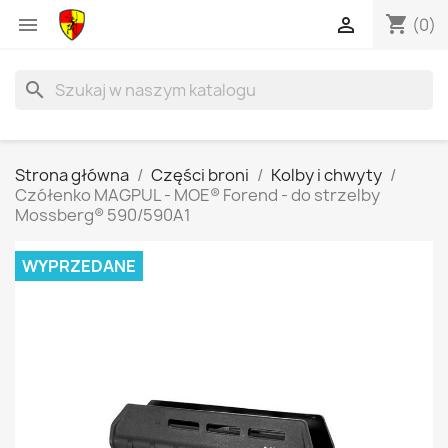
shopping_cart


(0)
search
Strona główna
Części broni
Kolby i chwyty
Czółenko MAGPUL - MOE® Forend - do strzelby
Mossberg® 590/590A1
WYPRZEDANE