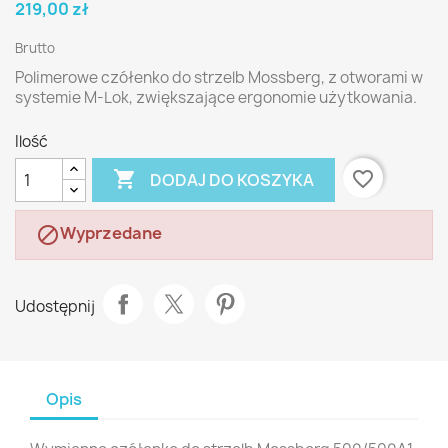
219,00 zł
Brutto
Polimerowe czółenko do strzelb Mossberg, z otworami w
systemie M-Lok, zwiększające ergonomie użytkowania.
Ilość

favorite_border
DODAJ DO KOSZYKA
Wyprzedane

Udostępnij
Opis