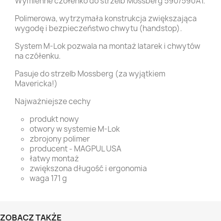
Wymienne czółenko do strzelb Mossberg 590/590A1.
Polimerowa, wytrzymała konstrukcja zwiększająca
wygodę i bezpieczeństwo chwytu (handstop).
System M-Lok pozwala na montaż latarek i chwytów
na czółenku.
Pasuje do strzelb Mossberg (za wyjątkiem
Mavericka!)
Najważniejsze cechy
produkt nowy
otwory w systemie M-Lok
zbrojony polimer
producent - MAGPUL USA
łatwy montaż
zwiększona długość i ergonomia
waga 171 g
ZOBACZ TAKŻE