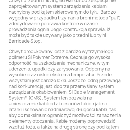
Chwyt przedni Link Angled HandStop ze specjalnie
zaprojektowanym system zarządzania kablami
nachylony pod kątem skierowanym do tyłu. Bardzo
wygodny w przypadku trzymania broni metoda "pull",
zdecydowanie poprawia kontrole w czasie
prowadzenia ognia. Jego konstrukcja sprawia, iż
może być także uzywany jako przedni lub tylni
Barricade Stop.
Chwyt produkowany jest z bardzo wytrzymałego
polimeru SI Polymer Extreme. Cechuje go wysoka
odporność na uszkodzenia mechaniczne, w tym
uderzenia, upadki czy zarysowania. Odporny na
wysokie oraz niskie ekstrema temperatur. Przede
wszystkim jest bardzo lekki. Jeszcze jedną przewagą
nad konkurencją jest dobrze przemyślany system
zarządzania okablowaniem: SI Cable Management
System® (CMS). System ten pozwala na
umieszczenie kabli od akcesoriów takich jak np.
latarki i schowanie nadmiarowej długości kabla, tak
aby do maksimum ograniczyć możliwości zahaczenia
o elementy otoczenia. Kable możemy poprowadzić
wzdłuż łoża, a także na drugą stronę czy pod kątem