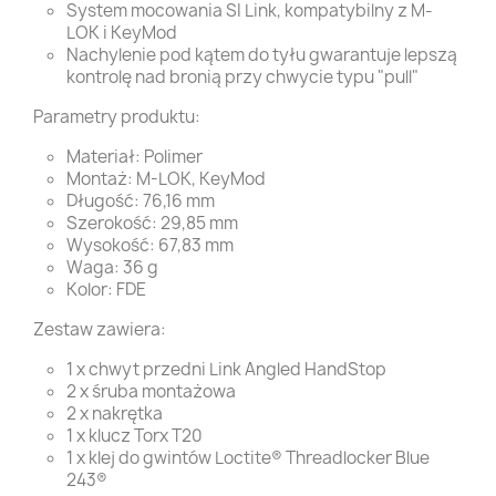
System mocowania SI Link, kompatybilny z M-
LOK i KeyMod
Nachylenie pod kątem do tyłu gwarantuje lepszą
kontrolę nad bronią przy chwycie typu "pull"
Parametry produktu:
Materiał: Polimer
Montaż: M-LOK, KeyMod
Długość: 76,16 mm
Szerokość: 29,85 mm
Wysokość: 67,83 mm
Waga: 36 g
Kolor: FDE
Zestaw zawiera:
1 x chwyt przedni Link Angled HandStop
2 x śruba montażowa
2 x nakrętka
1 x klucz Torx T20
1 x klej do gwintów Loctite® Threadlocker Blue
243®