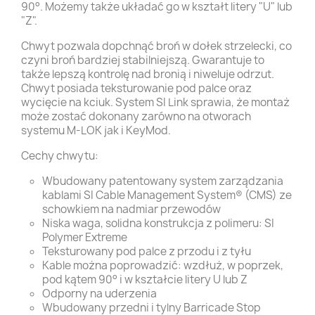
90°. Możemy także układać go w kształt litery "U" lub
"Z".
Chwyt pozwala dopchnąć broń w dołek strzelecki, co
czyni broń bardziej stabilniejszą. Gwarantuje to
także lepszą kontrolę nad bronią i niweluje odrzut.
Chwyt posiada teksturowanie pod palce oraz
wycięcie na kciuk. System SI Link sprawia, że montaż
może zostać dokonany zarówno na otworach
systemu M-LOK jak i KeyMod.
Cechy chwytu:
Wbudowany patentowany system zarządzania
kablami SI Cable Management System® (CMS) ze
schowkiem na nadmiar przewodów
Niska waga, solidna konstrukcja z polimeru: SI
Polymer Extreme
Teksturowany pod palce z przodu i z tyłu
Kable można poprowadzić: wzdłuż, w poprzek,
pod kątem 90° i w kształcie litery U lub Z
Odporny na uderzenia
Wbudowany przedni i tylny Barricade Stop