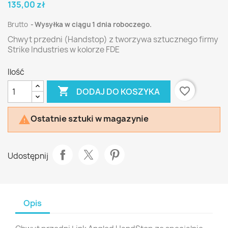
135,00 zł
Brutto
Wysyłka w ciągu 1 dnia roboczego.
Chwyt przedni (Handstop) z tworzywa sztucznego firmy
Strike Industries w kolorze FDE
Ilość

favorite_border
DODAJ DO KOSZYKA
Ostatnie sztuki w magazynie

Udostępnij
Opis