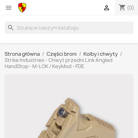
shopping_cart


(0)
search
Strona główna
Części broni
Kolby i chwyty
Strike Industries - Chwyt przedni Link Angled
HandStop - M-LOK / KeyMod - FDE