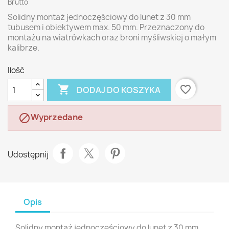
Brutto
Solidny montaż jednoczęściowy do lunet z 30 mm
tubusem i obiektywem max. 50 mm. Przeznaczony do
montażu na wiatrówkach oraz broni myśliwskiej o małym
kalibrze.
Ilość

favorite_border
DODAJ DO KOSZYKA
Wyprzedane

Udostępnij
Opis
Solidny montaż jednoczęściowy do lunet z 30 mm