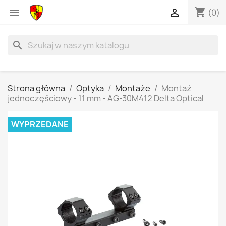
shopping_cart


(0)
search
Strona główna
Optyka
Montaże
Montaż
jednoczęściowy - 11 mm - AG-30M412 Delta Optical
WYPRZEDANE