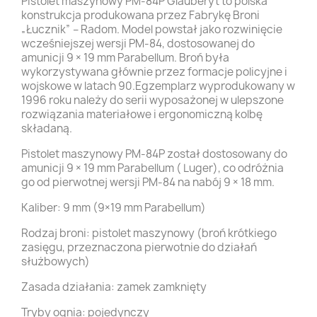
Pistolet maszynowy PM-84P Glauberyt to polska
konstrukcja produkowana przez Fabrykę Broni
„Łucznik” – Radom. Model powstał jako rozwinięcie
wcześniejszej wersji PM-84, dostosowanej do
amunicji 9 × 19 mm Parabellum. Broń była
wykorzystywana głównie przez formacje policyjne i
wojskowe w latach 90.Egzemplarz wyprodukowany w
1996 roku należy do serii wyposażonej w ulepszone
rozwiązania materiałowe i ergonomiczną kolbę
składaną.
Pistolet maszynowy PM-84P został dostosowany do
amunicji 9 × 19 mm Parabellum ( Luger), co odróżnia
go od pierwotnej wersji PM-84 na nabój 9 × 18 mm.
Kaliber: 9 mm (9×19 mm Parabellum)
Rodzaj broni: pistolet maszynowy (broń krótkiego
zasięgu, przeznaczona pierwotnie do działań
służbowych)
Zasada działania: zamek zamknięty
Tryby ognia: pojedynczy