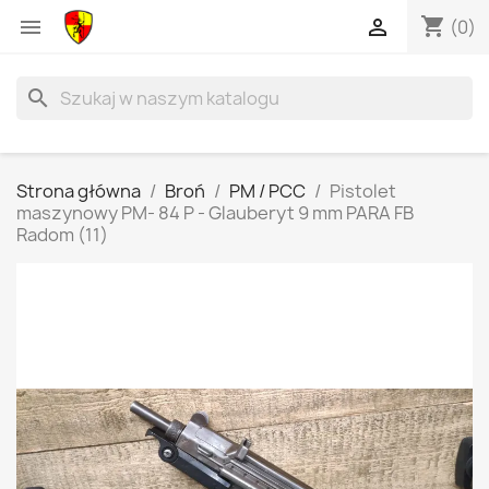
shopping_cart


(0)
search
Strona główna
Broń
PM / PCC
Pistolet
maszynowy PM- 84 P - Glauberyt 9 mm PARA FB
Radom (11)