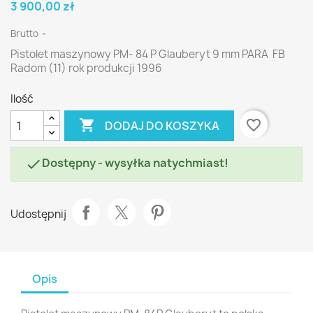
3 900,00 zł
Brutto
Pistolet maszynowy PM- 84 P Glauberyt 9 mm PARA FB
Radom (11) rok produkcji 1996
Ilość

favorite_border
DODAJ DO KOSZYKA
Dostępny - wysyłka natychmiast!

Udostępnij
Opis