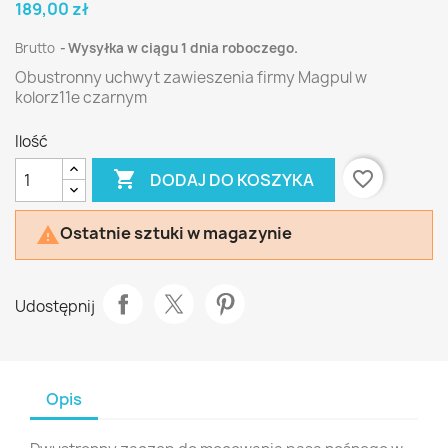
189,00 zł
Brutto
Wysyłka w ciągu 1 dnia roboczego.
Obustronny uchwyt zawieszenia firmy Magpul w
kolorz11e czarnym
Ilość

favorite_border
DODAJ DO KOSZYKA
Ostatnie sztuki w magazynie

Udostępnij
Opis