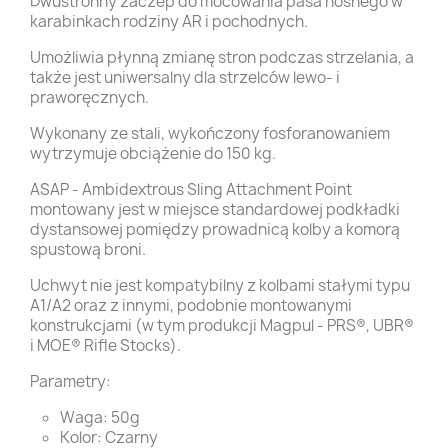
Dwustronny zaczep do mocowania pasa nośnego w
karabinkach rodziny AR i pochodnych.
Umożliwia płynną zmianę stron podczas strzelania, a
także jest uniwersalny dla strzelców lewo- i
praworęcznych.
Wykonany ze stali, wykończony fosforanowaniem
wytrzymuje obciążenie do 150 kg.
ASAP - Ambidextrous Sling Attachment Point
montowany jest w miejsce standardowej podkładki
dystansowej pomiędzy prowadnicą kolby a komorą
spustową broni.
Uchwyt nie jest kompatybilny z kolbami stałymi typu
A1/A2 oraz z innymi, podobnie montowanymi
konstrukcjami (w tym produkcji Magpul - PRS®, UBR®
i MOE® Rifle Stocks).
Parametry:
Waga: 50g
Kolor: Czarny