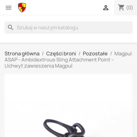
shopping_cart


(0)
search
Strona główna
Części broni
Pozostałe
Magpul
ASAP - Ambidextrous Sling Attachment Point -
Uchwyt zawieszenia Magpul