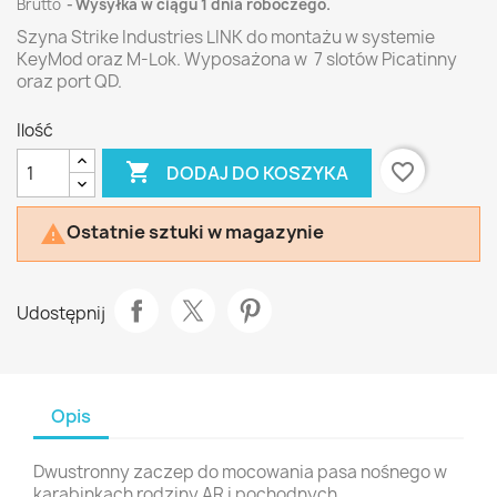
Brutto
Wysyłka w ciągu 1 dnia roboczego.
Szyna Strike Industries LINK do montażu w systemie
KeyMod oraz M-Lok. Wyposażona w 7 slotów Picatinny
oraz port QD.
Ilość

favorite_border
DODAJ DO KOSZYKA
Ostatnie sztuki w magazynie

Udostępnij
Opis
Dwustronny zaczep do mocowania pasa nośnego w
karabinkach rodziny AR i pochodnych.