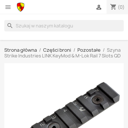
shopping_cart


(0)
search
Strona główna
Części broni
Pozostałe
Szyna
Strike Industries LINK KeyMod & M-Lok Rail 7 Slots QD