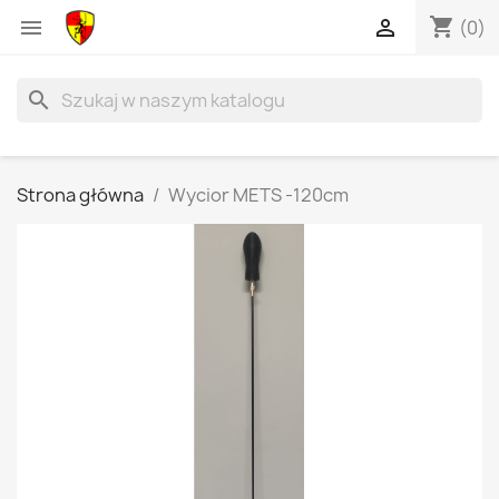
shopping_cart


(0)
search
Strona główna
Wycior METS -120cm