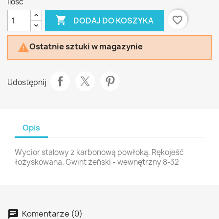
Ilość

favorite_border
DODAJ DO KOSZYKA
Ostatnie sztuki w magazynie

Udostępnij
Opis
Wycior stalowy z karbonową powłoką. Rękojeść
łożyskowana. Gwint żeński - wewnętrzny 8-32
Komentarze (0)