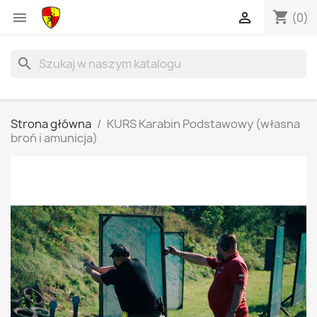
shopping_cart


(0)
search
Strona główna
KURS Karabin Podstawowy (własna
broń i amunicja)