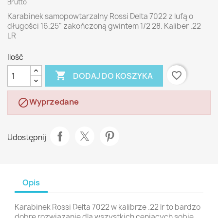
Brutto
Karabinek samopowtarzalny Rossi Delta 7022 z lufą o
długości 16.25" zakończoną gwintem 1/2 28. Kaliber .22
LR
Ilość

favorite_border
DODAJ DO KOSZYKA
Wyprzedane

Udostępnij
Opis
Karabinek Rossi Delta 7022 w kalibrze .22 lr to bardzo
dobre rozwiązanie dla wszystkich ceniących sobie