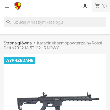
shopping_cart


(0)
search
Strona główna
Karabinek samopowtarzalny Rossi
Delta 7022 14,5'' .22 LR NOWY
WYPRZEDANE