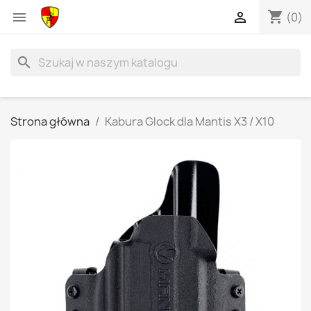
shopping_cart


(0)
search
Strona główna
Kabura Glock dla Mantis X3 / X10