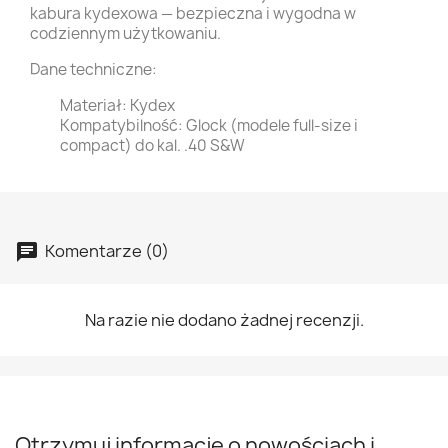
kabura kydexowa — bezpieczna i wygodna w
codziennym użytkowaniu.
Dane techniczne:
Materiał: Kydex
Kompatybilność: Glock (modele full-size i
compact) do kal. .40 S&W
Komentarze (0)
Na razie nie dodano żadnej recenzji.
Otrzymuj informację o nowościach i