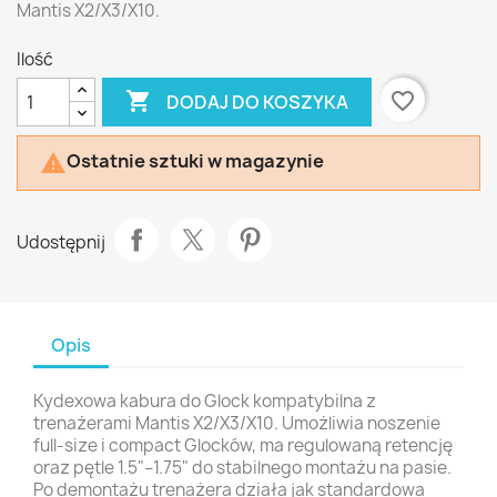
Mantis X2/X3/X10.
Ilość

favorite_border
DODAJ DO KOSZYKA
Ostatnie sztuki w magazynie

Udostępnij
Opis
Kydexowa kabura do Glock kompatybilna z
trenażerami Mantis X2/X3/X10. Umożliwia noszenie
full-size i compact Glocków, ma regulowaną retencję
oraz pętle 1.5"–1.75" do stabilnego montażu na pasie.
Po demontażu trenażera działa jak standardowa