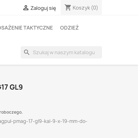
shopping_cart

Koszyk
(0)
Zaloguj się
SAŻENIE TAKTYCZNE
ODZIEŻ
search
17 GL9
 roboczego.
gpul-pmag-17-gl9-kal-9-x-19-mm-do-