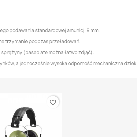
nego podawania standardowej amunicji 9 mm.
ne trzymanie podczas przeładowań.
 sprężyny (baseplate można łatwo zdjąć).
nków, a jednocześnie wysoka odporność mechaniczna dzięki
favorite_border