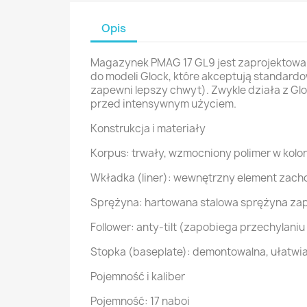
Opis
Magazynek PMAG 17 GL9 jest zaprojektowan
do modeli Glock, które akceptują standard
zapewni lepszy chwyt). Zwykle działa z Gl
przed intensywnym użyciem.
Konstrukcja i materiały
Korpus: trwały, wzmocniony polimer w kolo
Wkładka (liner): wewnętrzny element zac
Sprężyna: hartowana stalowa sprężyna zapr
Follower: anty-tilt (zapobiega przechylani
Stopka (baseplate): demontowalna, ułatwi
Pojemność i kaliber
Pojemność: 17 naboi