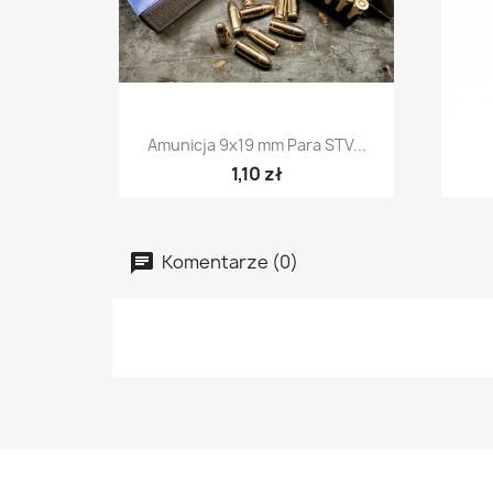
Szybki podgląd

Amunicja 9x19 mm Para STV...
1,10 zł
Komentarze (0)