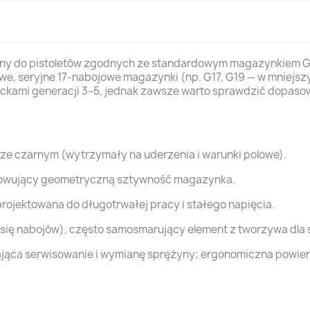
y do pistoletów zgodnych ze standardowym magazynkiem Gloc
owe, seryjne 17-nabojowe magazynki (np. G17, G19 — w mniejs
ockami generacji 3–5, jednak zawsze warto sprawdzić dopasow
rze czarnym (wytrzymały na uderzenia i warunki polowe).
howujący geometryczną sztywność magazynka.
ojektowana do długotrwałej pracy i stałego napięcia.
u się nabojów), często samosmarujący element z tworzywa dla
ająca serwisowanie i wymianę sprężyny; ergonomiczna powie