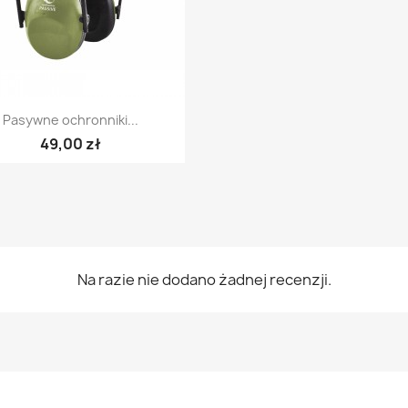
Szybki podgląd

Pasywne ochronniki...
49,00 zł
Na razie nie dodano żadnej recenzji.