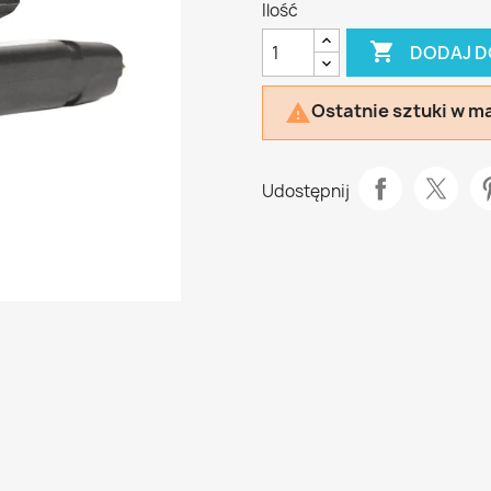
Ilość

DODAJ D
Ostatnie sztuki w m

Udostępnij