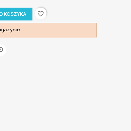
favorite_border
O KOSZYKA
agazynie