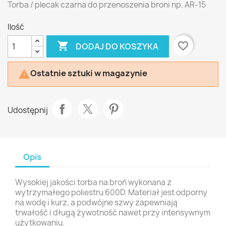
Torba / plecak czarna do przenoszenia broni np. AR-15
Ilość

favorite_border
DODAJ DO KOSZYKA
Ostatnie sztuki w magazynie

Udostępnij
Opis
Wysokiej jakości torba na broń wykonana z
wytrzymałego poliestru 600D. Materiał jest odporny
na wodę i kurz, a podwójne szwy zapewniają
trwałość i długą żywotność nawet przy intensywnym
użytkowaniu.