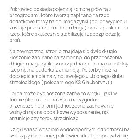
Pokrowiec posiada pojemną komorę główną z
przegrodami, które tworzą zapinane na rzep
dodatkowe torby na np. magazynki (po ich wypięciu
zostaje przestrzeń na broń długą) oraz z paskami na
rzep, które skutecznie stabilizują i zabezpieczają
broń.
Na zewnętrznej stronie znajdąją się dwie długie
kieszenie zapinane na zamek np. do przenoszenia
długich magazynków oraz jedna zapinana na solidny
rzep np. na pudełka z amunicją. Do torby można
doczepić emblematy np. swojego ulubionego klubu
strzeleckiego ( polecam logo KS Glauberyt :) )
Torba może być noszona zarówno w ręku, jak i w
formie plecaka, co pozwala na wygodne
przenoszenie broni i jednoczesne zachowanie
wolnych rąk na dodatkowe wyposażenie, np.
amunicję czy torby strzelnicze.
Dzięki właściwościom wodoodpornym, odporności na
wstrząsy i ścieranie, pokrowiec idealnie sprawdzi się