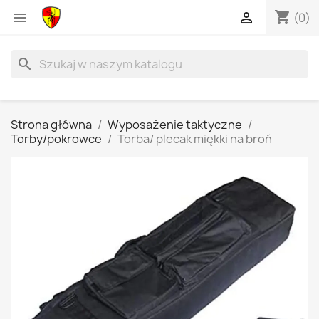
shopping_cart


(0)
search
Strona główna
Wyposażenie taktyczne
Torby/pokrowce
Torba/ plecak miękki na broń