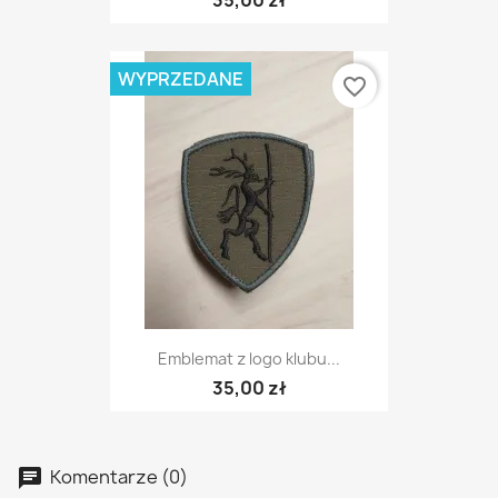
35,00 zł
WYPRZEDANE
favorite_border
Emblemat z logo klubu...
35,00 zł
Komentarze (0)