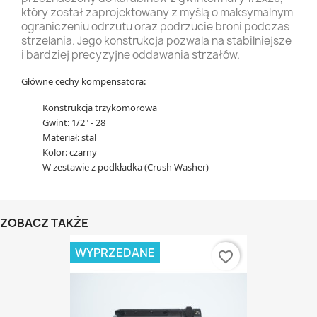
który został zaprojektowany z myślą o maksymalnym
ograniczeniu odrzutu oraz podrzucie broni podczas
strzelania. Jego konstrukcja pozwala na stabilniejsze
i bardziej precyzyjne oddawania strzałów.
​Główne cechy kompensatora:
Konstrukcja trzykomorowa
Gwint: 1/2" - 28
Materiał: stal
Kolor: czarny
W zestawie z podkładka (Crush Washer)
ZOBACZ TAKŻE
WYPRZEDANE
favorite_border