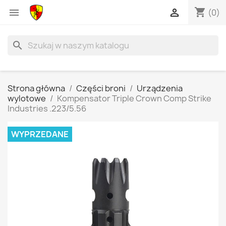
shopping_cart


(0)
search
Strona główna
Części broni
Urządzenia
wylotowe
Kompensator Triple Crown Comp Strike
Industries .223/5.56
WYPRZEDANE