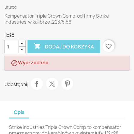
Brutto
Kompensator Triple Crown Comp od firmy Strike
Industries w kalibrze .223/5.56
Ilość

favorite_border
DODAJ DO KOSZYKA
Wyprzedane

Udostępnij
Opis
Strike Industries Triple Crown Comp to kompensator
przeznaczony do karabinów z gwintem lufy 1/2x28,