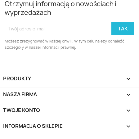
Otrzymuj informację o nowościach i
wyprzedażach
Możesz zrezygnować w każdej chwili. W tym celu należy odnaleźć
szczegóły w naszej informacji prawnej.
PRODUKTY

NASZA FIRMA

TWOJE KONTO

INFORMACJA O SKLEPIE
keyboard_arrow_down