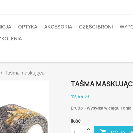
ICJA
OPTYKA
AKCESORIA
CZĘŚCI BRONI
WYPO
ZKOLENIA
Taśma maskująca
TAŚMA MASKUJĄ
12,55 zł
Brutto
Wysyłka w ciągu 1 dnia
Ilość

DODAJ D