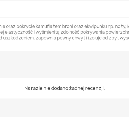
 oraz pokrycie kamuflażem broni oraz ekwipunku np. noży, l
jej elastyczność i wyśmienitą zdolność pokrywania powierzch
 uszkodzeniem, zapewnia pewny chwyt i izoluje od zbyt wysoki
Na razie nie dodano żadnej recenzji.