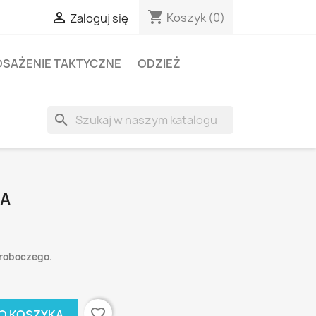
shopping_cart

Koszyk
(0)
Zaloguj się
SAŻENIE TAKTYCZNE
ODZIEŻ
search
CA
 roboczego.
favorite_border
O KOSZYKA