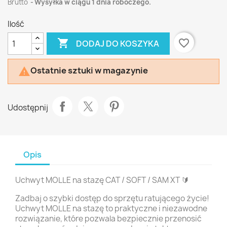
Brutto
Wysyłka w ciągu 1 dnia roboczego.
Ilość

favorite_border
DODAJ DO KOSZYKA
Ostatnie sztuki w magazynie

Udostępnij
Opis
Uchwyt MOLLE na stazę CAT / SOFT / SAM XT 🔰
Zadbaj o szybki dostęp do sprzętu ratującego życie!
Uchwyt MOLLE na stazę to praktyczne i niezawodne
rozwiązanie, które pozwala bezpiecznie przenosić