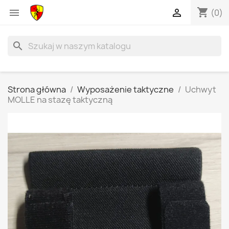
shopping_cart


(0)
search
Strona główna
Wyposażenie taktyczne
Uchwyt
MOLLE na stazę taktyczną